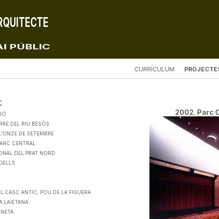
ARQUITECTE
I PÚBLIC
CURRÍCULUM
PROJECTES
C
2002. Parc 
URÓ
RRE DEL RIU BESÒS
 L'ONZE DE SETEMBRE
 PARC CENTRAL
ONAL DEL PRAT NORD
UDELLS
L CASC ANTIC, POU DE LA FIGUERA
A LAIETANA
ONETA