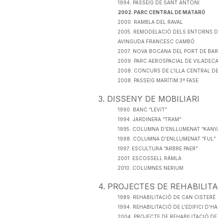
1994. PASSEIG DE SANT ANTONI
2002. PARC CENTRAL DE MATARÓ
2000. RAMBLA DEL RAVAL
2005. REMODELACIÓ DELS ENTORNS D
AVINGUDA FRANCESC CAMBÓ
2007. NOVA BOCANA DEL PORT DE BA
2009. PARC AEROSPACIAL DE VILADEC
2008. CONCURS DE L'ILLA CENTRAL 
2008. PASSEIG MARÍTIM 3ª FASE
3
.
DISSENY DE MOBILIARI
1990. BANC “LEVIT”
1994. JARDINERA “TRAM”
1995. COLUMNA D'ENLLUMENAT “KANY
1998. COLUMNA D'ENLLUMENAT “FUL”
1997. ESCULTURA “ARBRE PAER”
2001. ESCOSSELL RÁMLA
2010. COLUMNES NERIUM
4
.
PROJECTES DE REHABILITA
1989. REHABILITACIÓ DE CAN CISTERÉ
1994. REHABILITACIÓ DE L'EDIFICI D'
2004. PROJECTE DE REHABILITACIÓ DE